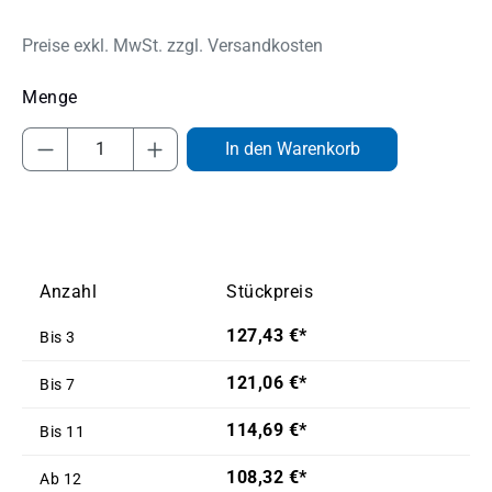
Preise exkl. MwSt. zzgl. Versandkosten
Produkt Anzahl: Gib den gewünschten Wert
In den Warenkorb
Anzahl
Stückpreis
127,43 €*
Bis
3
121,06 €*
Bis
7
114,69 €*
Bis
11
108,32 €*
Ab
12