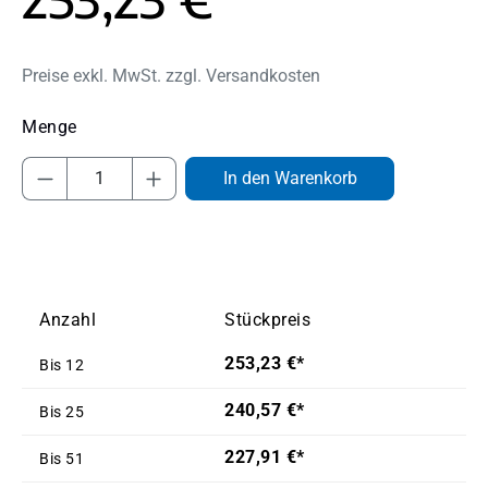
Preise exkl. MwSt. zzgl. Versandkosten
Produkt Anzahl: Gib den gewünschten Wert
In den Warenkorb
Anzahl
Stückpreis
253,23 €*
Bis
12
240,57 €*
Bis
25
227,91 €*
Bis
51