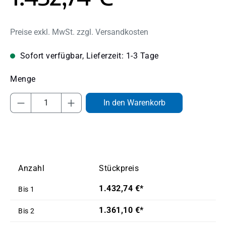
Preise exkl. MwSt. zzgl. Versandkosten
Sofort verfügbar, Lieferzeit: 1-3 Tage
Produkt Anzahl: Gib den gewünschten Wert
In den Warenkorb
Anzahl
Stückpreis
1.432,74 €*
Bis
1
1.361,10 €*
Bis
2