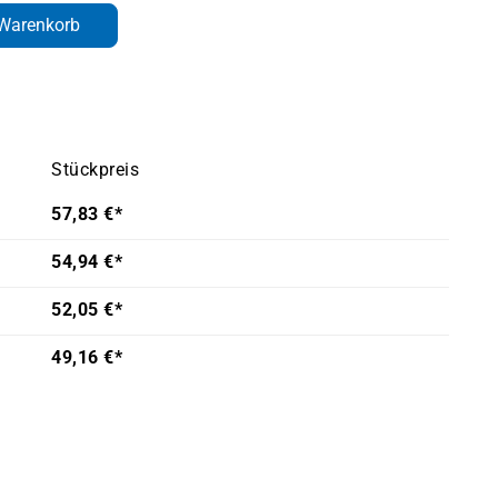
den gewünschten Wert ein oder benutze d
 Warenkorb
Stückpreis
57,83 €*
54,94 €*
52,05 €*
49,16 €*