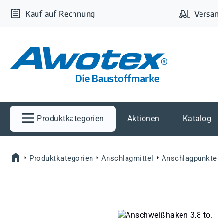
m Hauptinhalt springen
Zur Suche springen
Zur Hauptnavigation springen
Kauf auf Rechnung
Versan
Produktkategorien
Aktionen
Katalog
Produktkategorien
Anschlagmittel
Anschlagpunkte
Bildergalerie überspringen