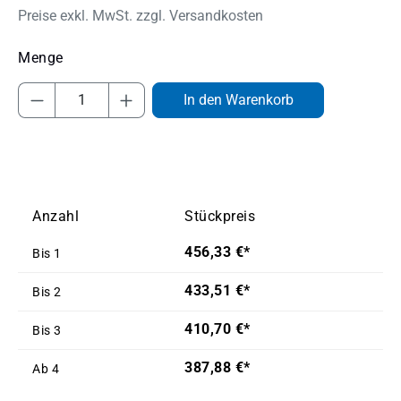
Preise exkl. MwSt. zzgl. Versandkosten
Produkt Anzahl: Gib den gewünschten Wert
In den Warenkorb
Anzahl
Stückpreis
456,33 €*
Bis
1
433,51 €*
Bis
2
410,70 €*
Bis
3
387,88 €*
Ab
4