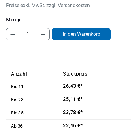
Preise exkl. MwSt. zzgl. Versandkosten
Produkt Anzahl: Gib den gewünschten Wert
In den Warenkorb
Anzahl
Stückpreis
26,43 €*
Bis
11
25,11 €*
Bis
23
23,78 €*
Bis
35
22,46 €*
Ab
36