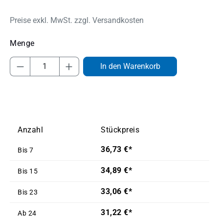
Preise exkl. MwSt. zzgl. Versandkosten
Produkt Anzahl: Gib den gewünschten Wert
In den Warenkorb
Anzahl
Stückpreis
36,73 €*
Bis
7
34,89 €*
Bis
15
33,06 €*
Bis
23
31,22 €*
Ab
24