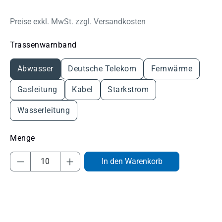
Preise exkl. MwSt. zzgl. Versandkosten
auswählen
Trassenwarnband
Abwasser
Deutsche Telekom
Fernwärme
Gasleitung
Kabel
Starkstrom
Wasserleitung
Produkt Anzahl: Gib den gewünschten Wert
In den Warenkorb