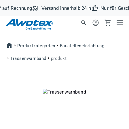
Zum Hauptinhalt springen
 auf Rechnung
Versand innerhalb 24 h
Nur für Gesc
Produktkategorien
Baustelleneinrichtung
Trassenwarnband
produkt
Bildergalerie überspringen