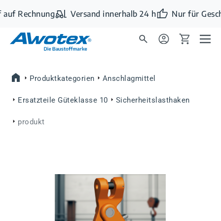
Zum Hauptinhalt springen
 auf Rechnung
Versand innerhalb 24 h
Nur für Gesc
Produktkategorien
Anschlagmittel
Ersatzteile Güteklasse 10
Sicherheitslasthaken
produkt
Bildergalerie überspringen