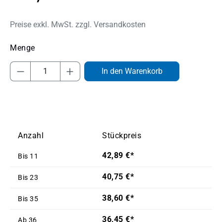
Preise exkl. MwSt. zzgl. Versandkosten
Produkt Anzahl: Gib den gewünschten Wert
In den Warenkorb
Anzahl
Stückpreis
42,89 €*
Bis
11
40,75 €*
Bis
23
38,60 €*
Bis
35
36,45 €*
Ab
36