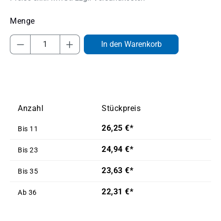
Produkt Anzahl: Gib den gewünschten Wert
In den Warenkorb
Anzahl
Stückpreis
26,25 €*
Bis
11
24,94 €*
Bis
23
23,63 €*
Bis
35
22,31 €*
Ab
36