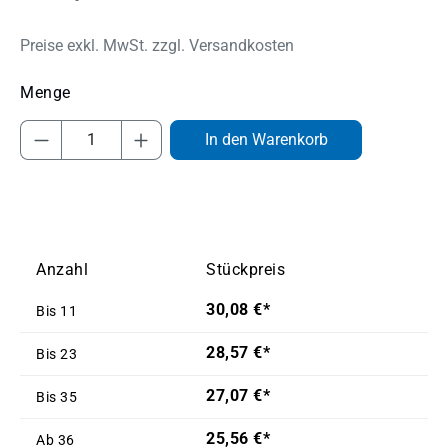
Preise exkl. MwSt. zzgl. Versandkosten
Produkt Anzahl: Gib den gewünschten Wert
In den Warenkorb
Anzahl
Stückpreis
30,08 €*
Bis
11
28,57 €*
Bis
23
27,07 €*
Bis
35
25,56 €*
Ab
36