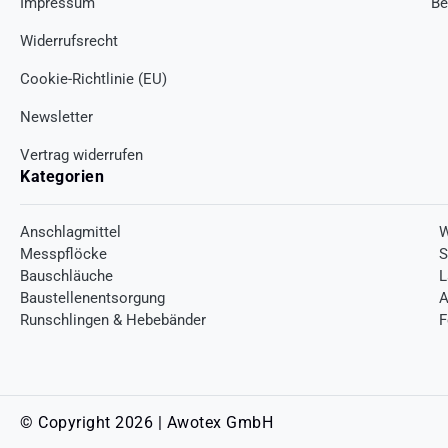
Impressum
Be
Widerrufsrecht
Cookie-Richtlinie (EU)
Newsletter
Vertrag widerrufen
Kategorien
Anschlagmittel
W
Messpflöcke
S
Bauschläuche
L
Baustellenentsorgung
A
Runschlingen & Hebebänder
F
© Copyright 2026 | Awotex GmbH