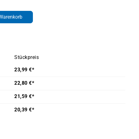
den gewünschten Wert ein oder benutze d
 Warenkorb
Stückpreis
23,99 €*
22,80 €*
21,59 €*
20,39 €*