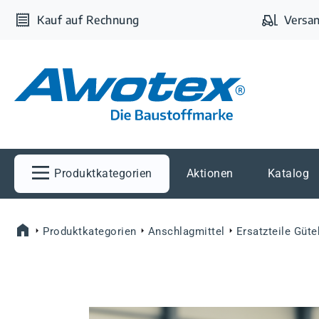
m Hauptinhalt springen
Zur Suche springen
Zur Hauptnavigation springen
Kauf auf Rechnung
Versan
Produktkategorien
Aktionen
Katalog
Produktkategorien
Anschlagmittel
Ersatzteile Güt
Bildergalerie überspringen