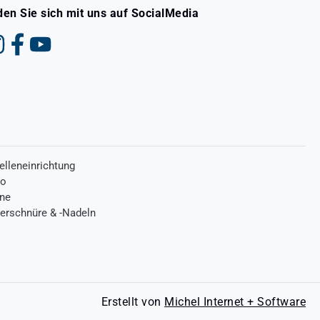
den Sie sich mit uns auf SocialMedia
elleneinrichtung
ro
one
terschnüre & -Nadeln
Erstellt von
Michel Internet + Software