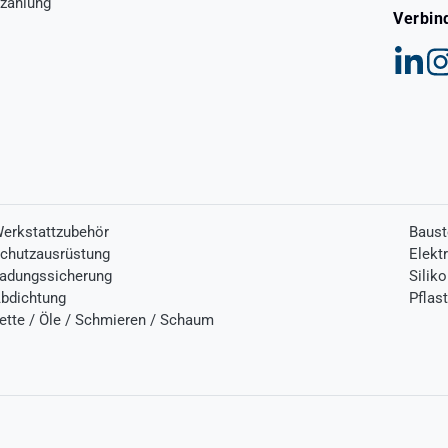
zahlung
Verbin
erkstattzubehör
Baust
chutzausrüstung
Elekt
adungssicherung
Silik
bdichtung
Pflas
ette / Öle / Schmieren / Schaum