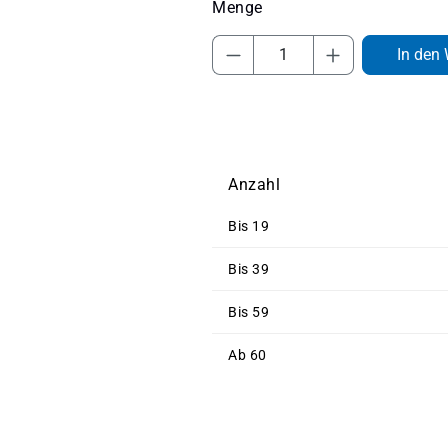
Produkt Anzahl: Gib 
In den
Anzahl
Bis
19
Bis
39
Bis
59
Ab
60