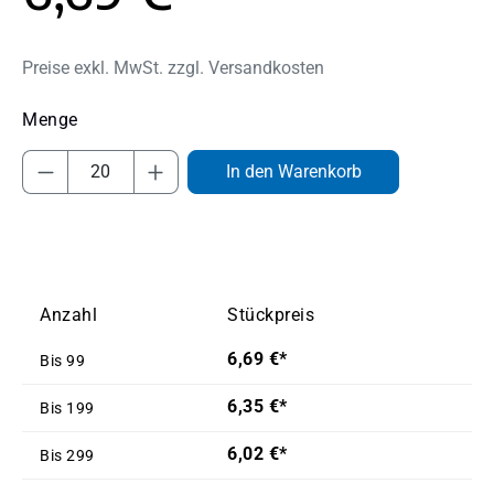
Preise exkl. MwSt. zzgl. Versandkosten
Produkt Anzahl: Gib den gewünschten Wert
In den Warenkorb
Anzahl
Stückpreis
6,69 €*
Bis
99
6,35 €*
Bis
199
6,02 €*
Bis
299