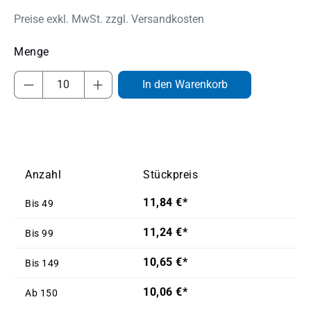
Preise exkl. MwSt. zzgl. Versandkosten
Produkt Anzahl: Gib den gewünschten Wert
In den Warenkorb
Anzahl
Stückpreis
11,84 €*
Bis
49
11,24 €*
Bis
99
10,65 €*
Bis
149
10,06 €*
Ab
150