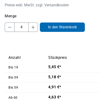
Preise exkl. MwSt. zzgl. Versandkosten
Produkt Anzahl: Gib den gewünschten Wert
In den Warenkorb
Anzahl
Stückpreis
5,45 €*
Bis
19
5,18 €*
Bis
39
4,91 €*
Bis
59
4,63 €*
Ab
60