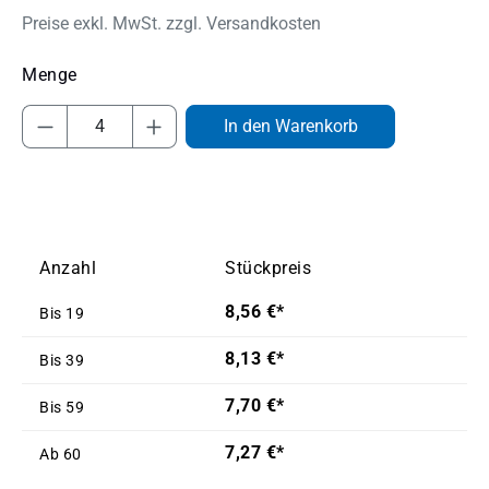
Preise exkl. MwSt. zzgl. Versandkosten
Produkt Anzahl: Gib den gewünschten Wert
In den Warenkorb
Anzahl
Stückpreis
8,56 €*
Bis
19
8,13 €*
Bis
39
7,70 €*
Bis
59
7,27 €*
Ab
60