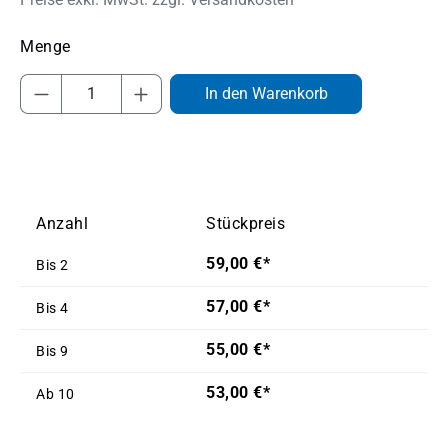
Produkt Anzahl: Gib den gewünschten Wert
In den Warenkorb
Anzahl
Stückpreis
59,00 €*
Bis
2
57,00 €*
Bis
4
55,00 €*
Bis
9
53,00 €*
Ab
10