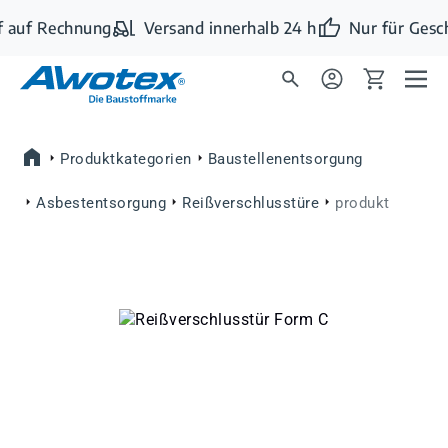
Zum Hauptinhalt springen
 auf Rechnung
Versand innerhalb 24 h
Nur für Gesc
Produktkategorien
Baustellenentsorgung
Asbestentsorgung
Reißverschlusstüre
produkt
Bildergalerie überspringen