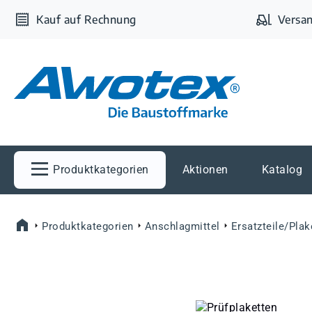
m Hauptinhalt springen
Zur Suche springen
Zur Hauptnavigation springen
Kauf auf Rechnung
Versan
Produktkategorien
Aktionen
Katalog
Produktkategorien
Anschlagmittel
Ersatzteile/Plak
Bildergalerie überspringen