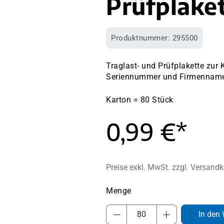
Prüfplake
Produktnummer:
295500
Traglast- und Prüfplakette zur
Seriennummer und Firmenname s
Karton = 80 Stück
0,99 €*
Preise exkl. MwSt. zzgl. Versand
Produkt Anzahl: Gib 
In den