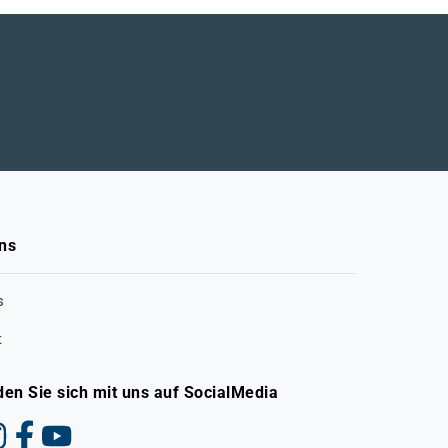
ns
s
t
den Sie sich mit uns auf SocialMedia