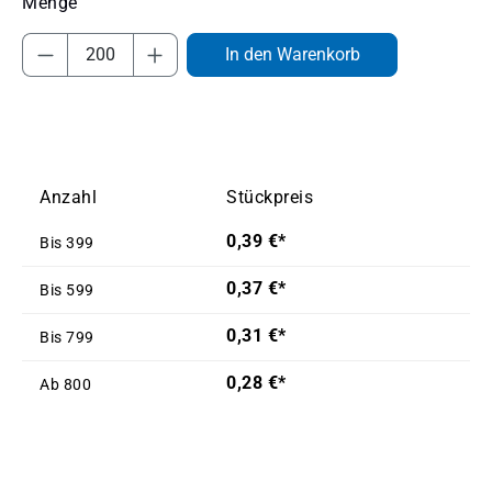
Produkt Anzahl: Gib den gewünschten Wert
In den Warenkorb
Anzahl
Stückpreis
0,39 €*
Bis
399
0,37 €*
Bis
599
0,31 €*
Bis
799
0,28 €*
Ab
800