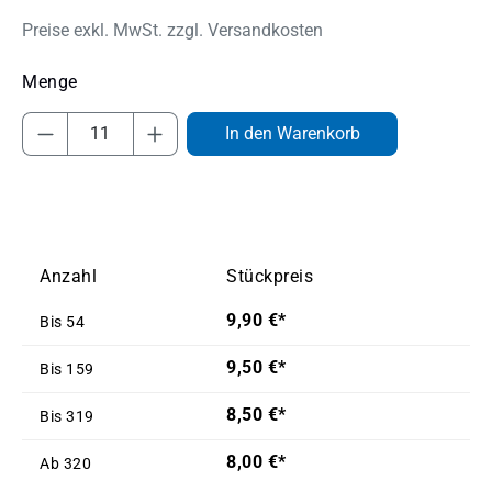
Preise exkl. MwSt. zzgl. Versandkosten
Produkt Anzahl: Gib den gewünschten Wert
In den Warenkorb
Anzahl
Stückpreis
9,90 €*
Bis
54
9,50 €*
Bis
159
8,50 €*
Bis
319
8,00 €*
Ab
320