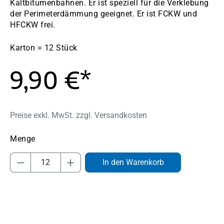
Kaltbitumenbahnen. Er ist speziell für die Verklebung
der Perimeterdämmung geeignet. Er ist FCKW und
HFCKW frei.
Karton = 12 Stück
9,90 €*
Preise exkl. MwSt. zzgl. Versandkosten
Produkt Anzahl: Gib den gewünschten Wert
In den Warenkorb