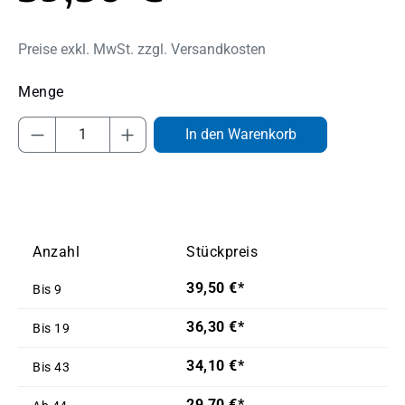
Preise exkl. MwSt. zzgl. Versandkosten
Produkt Anzahl: Gib den gewünschten Wert
In den Warenkorb
Anzahl
Stückpreis
39,50 €*
Bis
9
36,30 €*
Bis
19
34,10 €*
Bis
43
29,70 €*