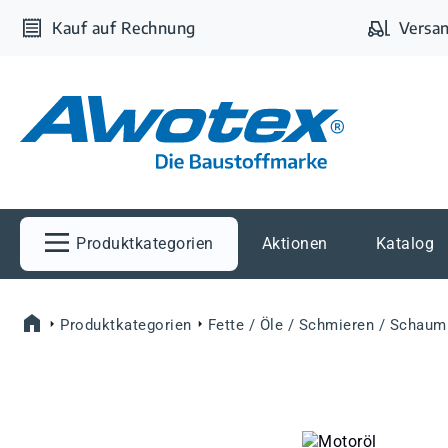
m Hauptinhalt springen
Zur Suche springen
Zur Hauptnavigation springen
Kauf auf Rechnung
Versan
Produktkategorien
Aktionen
Katalog
Produktkategorien
Fette / Öle / Schmieren / Schaum
Bildergalerie überspringen