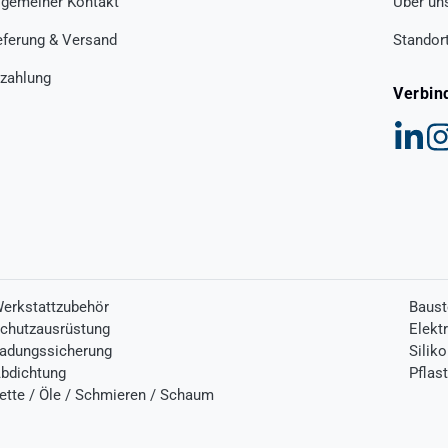
lgemeiner Kontakt
Über un
eferung & Versand
Standor
zahlung
Verbin
erkstattzubehör
Baust
chutzausrüstung
Elekt
adungssicherung
Silik
bdichtung
Pflas
ette / Öle / Schmieren / Schaum