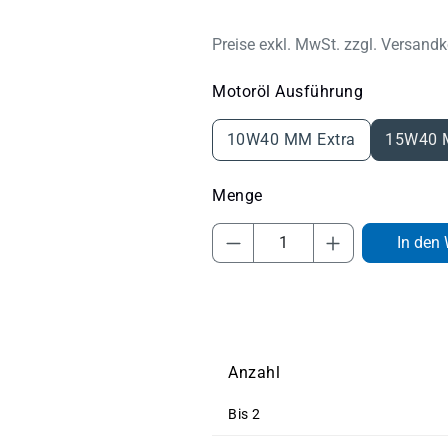
Preise exkl. MwSt. zzgl. Versand
auswählen
Motoröl Ausführung
10W40 MM Extra
15W40 
Produkt Anzahl: Gib 
In den
Anzahl
Bis
2