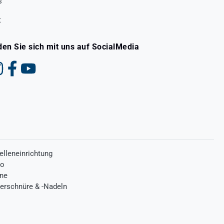
s
t
den Sie sich mit uns auf SocialMedia
elleneinrichtung
ro
one
terschnüre & -Nadeln