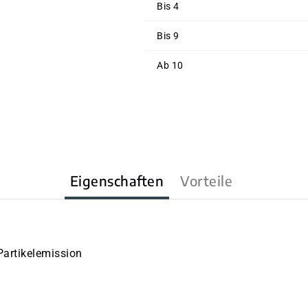
Bis
4
Bis
9
Ab
10
Eigenschaften
Vorteile
Partikelemission