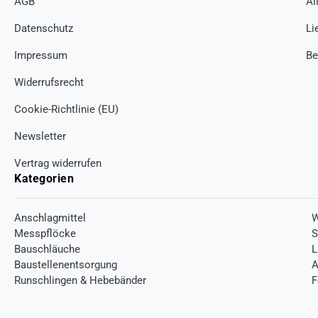
AGB
Al
Datenschutz
Li
Impressum
Be
Widerrufsrecht
Cookie-Richtlinie (EU)
Newsletter
Vertrag widerrufen
Kategorien
Anschlagmittel
W
Messpflöcke
S
Bauschläuche
L
Baustellenentsorgung
A
Runschlingen & Hebebänder
F