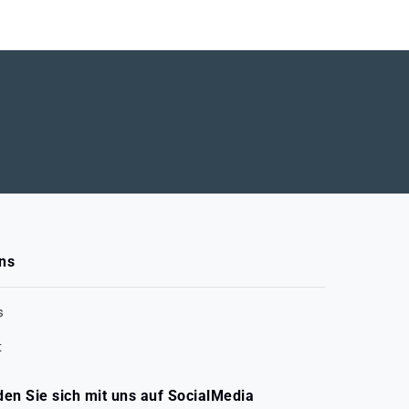
ns
s
t
den Sie sich mit uns auf SocialMedia