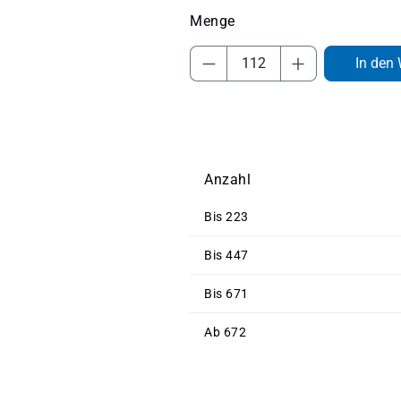
Produkt Anzahl: Gib 
In den
Anzahl
Bis
223
Bis
447
Bis
671
Ab
672