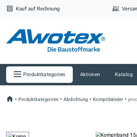
m Hauptinhalt springen
Zur Suche springen
Zur Hauptnavigation springen
Kauf auf Rechnung
Versan
Produktkategorien
Aktionen
Katalog
Produktkategorien
Abdichtung
Kompribänder
pro
Bildergalerie überspringen