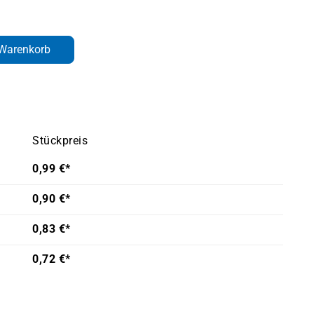
den gewünschten Wert ein oder benutze d
 Warenkorb
Stückpreis
0,99 €*
0,90 €*
0,83 €*
0,72 €*