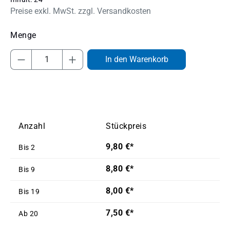
Preise exkl. MwSt. zzgl. Versandkosten
Produkt Anzahl: Gib den gewünschten Wert
In den Warenkorb
Anzahl
Stückpreis
9,80 €*
Bis
2
8,80 €*
Bis
9
8,00 €*
Bis
19
7,50 €*
Ab
20