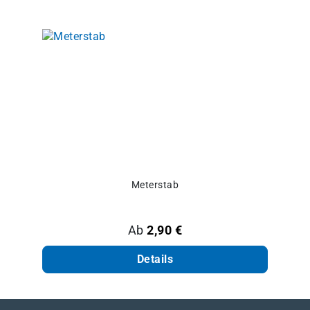
Meterstab
Regulärer Preis:
Ab
2,90 €
Details