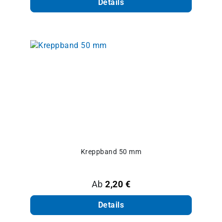
Details
Kreppband 50 mm
Regulärer Preis:
Ab
2,20 €
Details