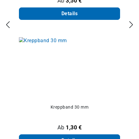
Regulärer Preis:
Ab
3,50 €
Details
Kreppband 30 mm
Regulärer Preis:
Ab
1,30 €