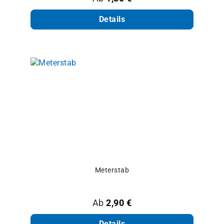
Details
Meterstab
Regulärer Preis:
Ab
2,90 €
Details