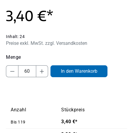
3,40 €*
Inhalt:
24
Preise exkl. MwSt. zzgl. Versandkosten
Produkt Anzahl: Gib den gewünschten Wert
In den Warenkorb
Anzahl
Stückpreis
3,40 €*
Bis
119