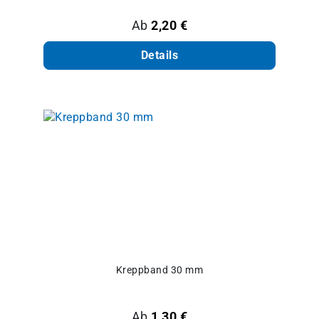
Regulärer Preis:
Ab
2,20 €
Details
Kreppband 30 mm
Regulärer Preis:
Ab
1,30 €