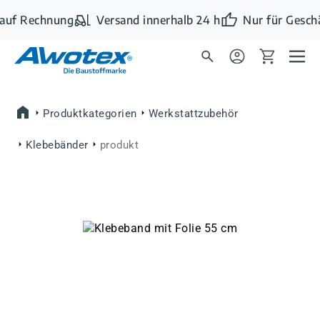
Zum Hauptinhalt springen
auf Rechnung
Versand innerhalb 24 h
Nur für Geschä
Produktkategorien
Werkstattzubehör
Klebebänder
produkt
Bildergalerie überspringen