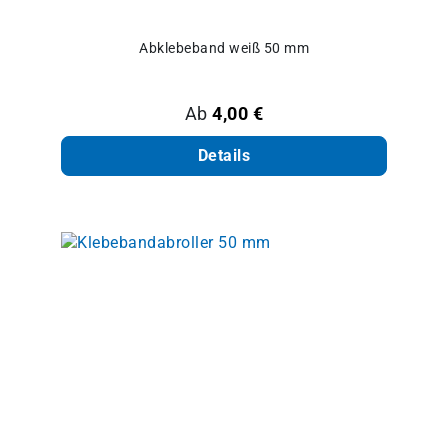
Abklebeband weiß 50 mm
Regulärer Preis:
Ab
4,00 €
Details