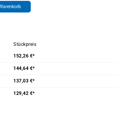
den gewünschten Wert ein oder benutze d
 Warenkorb
Stückpreis
152,26 €*
144,64 €*
137,03 €*
129,42 €*