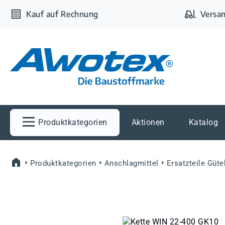
m Hauptinhalt springen
Zur Suche springen
Zur Hauptnavigation springen
Kauf auf Rechnung
Versan
Produktkategorien
Aktionen
Katalog
Produktkategorien
Anschlagmittel
Ersatzteile Güt
Bildergalerie überspringen