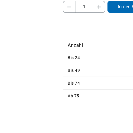
Produkt Anzahl: Gib 
In den
Anzahl
Bis
24
Bis
49
Bis
74
Ab
75