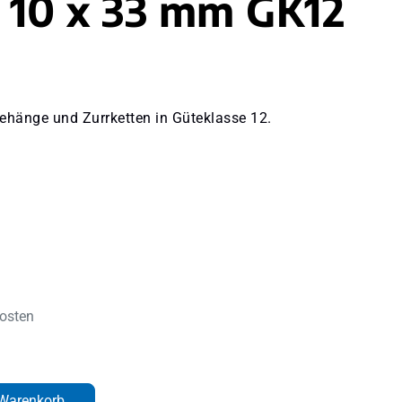
u 10 x 33 mm GK12
ehänge und Zurrketten in Güteklasse 12.
kosten
den gewünschten Wert ein oder benutze d
 Warenkorb