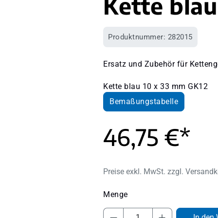
Kette bla
Produktnummer:
282015
Ersatz und Zubehör für Ketteng
Kette blau 10 x 33 mm GK12
Bemaßungstabelle
46,75 €*
Preise exkl. MwSt. zzgl. Versand
Produkt Anzahl: Gib 
In den