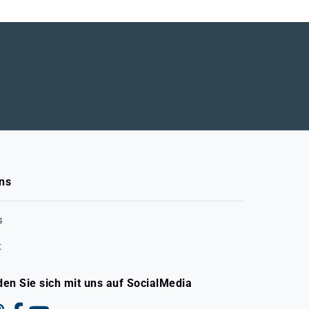
ns
s
t
den Sie sich mit uns auf SocialMedia