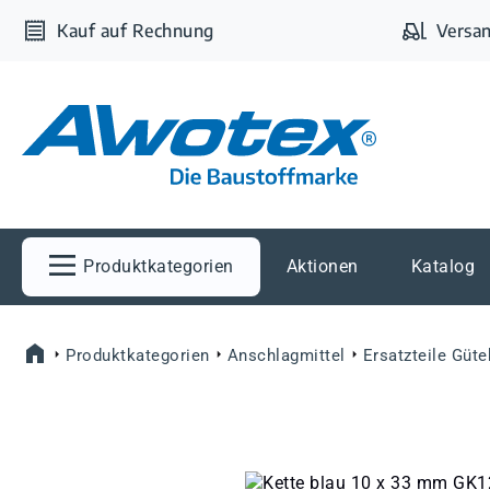
m Hauptinhalt springen
Zur Suche springen
Zur Hauptnavigation springen
Kauf auf Rechnung
Versan
Produktkategorien
Aktionen
Katalog
Produktkategorien
Anschlagmittel
Ersatzteile Güt
Bildergalerie überspringen