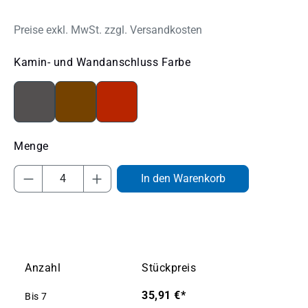
Preise exkl. MwSt. zzgl. Versandkosten
auswählen
Kamin- und Wandanschluss Farbe
anthrazit
braun
ziegelrot
Produkt Anzahl: Gib den gewünschten Wert
In den Warenkorb
Anzahl
Stückpreis
35,91 €*
Bis
7