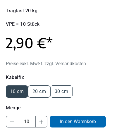
Traglast 20 kg
VPE = 10 Stück
2,90 €*
Preise exkl. MwSt. zzgl. Versandkosten
auswählen
Kabelfix
10 cm
20 cm
30 cm
Produkt Anzahl: Gib den gewünschten Wert
In den Warenkorb