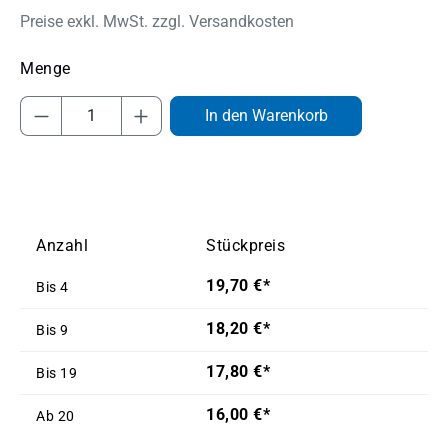
Preise exkl. MwSt. zzgl. Versandkosten
Produkt Anzahl: Gib den gewünschten Wert
In den Warenkorb
Anzahl
Stückpreis
19,70 €*
Bis
4
18,20 €*
Bis
9
17,80 €*
Bis
19
16,00 €*
Ab
20