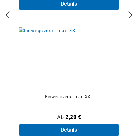
Details
Einwegoverall blau XXL
Regulärer Preis:
Ab
2,20 €
Details