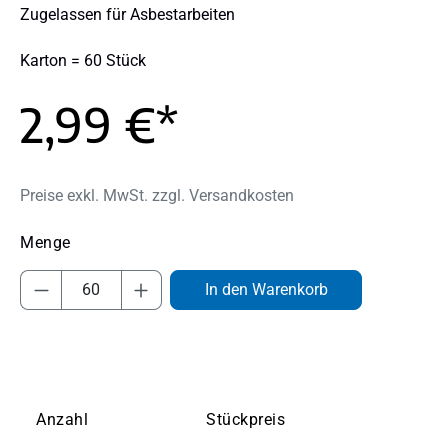
Zugelassen für Asbestarbeiten
Karton = 60 Stück
2,99 €*
Preise exkl. MwSt. zzgl. Versandkosten
Produkt Anzahl: Gib den gewünschten Wert
In den Warenkorb
Anzahl
Stückpreis