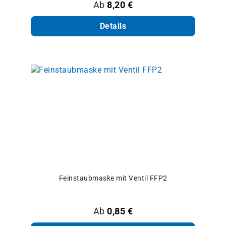
Regulärer Preis:
Ab
8,20 €
Details
Feinstaubmaske mit Ventil FFP2
Regulärer Preis:
Ab
0,85 €