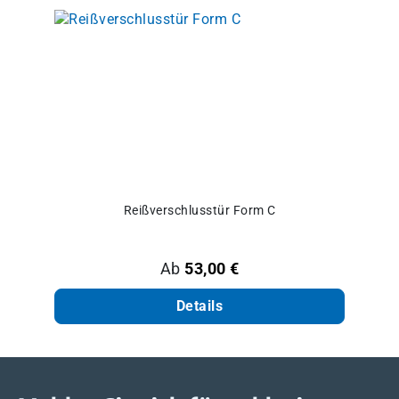
Reißverschlusstür Form C
Regulärer Preis:
Ab
53,00 €
Details