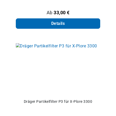
Regulärer Preis:
Ab
33,00 €
Details
Dräger Partikelfilter P3 für X-Plore 3300