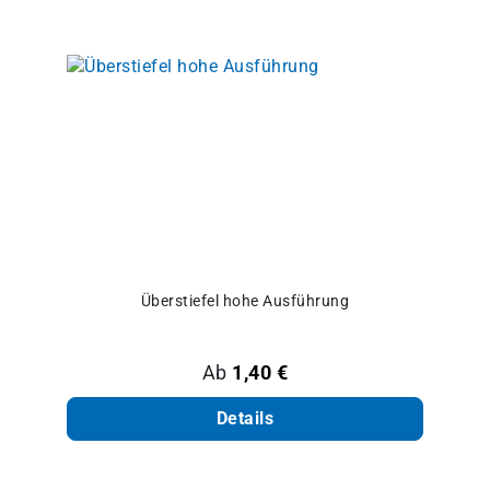
Überstiefel hohe Ausführung
Regulärer Preis:
Ab
1,40 €
Details