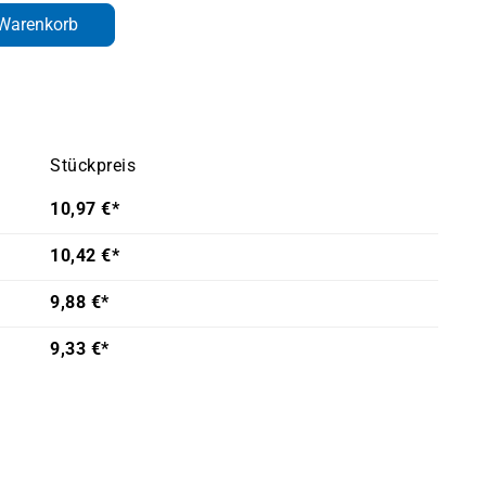
den gewünschten Wert ein oder benutze d
 Warenkorb
Stückpreis
10,97 €*
10,42 €*
9,88 €*
9,33 €*