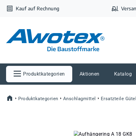
m Hauptinhalt springen
Zur Suche springen
Zur Hauptnavigation springen
Kauf auf Rechnung
Versan
Produktkategorien
Aktionen
Katalog
Produktkategorien
Anschlagmittel
Ersatzteile Güte
Bildergalerie überspringen