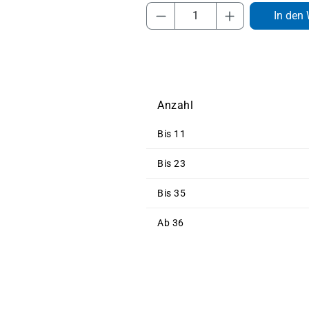
Produkt Anzahl: Gib 
In den
Anzahl
Bis
11
Bis
23
Bis
35
Ab
36