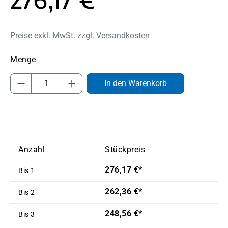
Preise exkl. MwSt. zzgl. Versandkosten
Produkt Anzahl: Gib den gewünschten Wert
In den Warenkorb
Anzahl
Stückpreis
276,17 €*
Bis
1
262,36 €*
Bis
2
248,56 €*
Bis
3