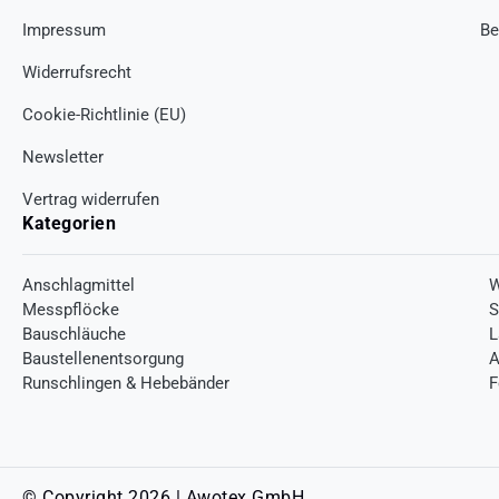
Impressum
Be
Widerrufsrecht
Cookie-Richtlinie (EU)
Newsletter
Vertrag widerrufen
Kategorien
Anschlagmittel
W
Messpflöcke
S
Bauschläuche
L
Baustellenentsorgung
A
Runschlingen & Hebebänder
F
© Copyright 2026 | Awotex GmbH