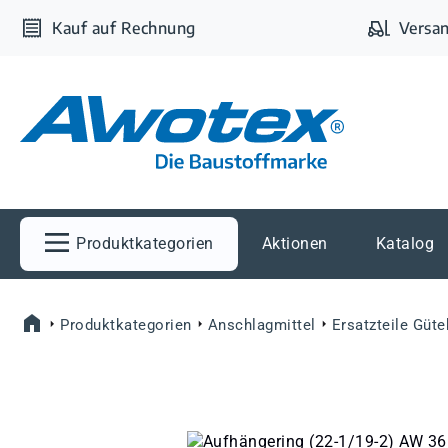
m Hauptinhalt springen
Zur Suche springen
Zur Hauptnavigation springen
Kauf auf Rechnung
Versan
Produktkategorien
Aktionen
Katalog
Produktkategorien
Anschlagmittel
Ersatzteile Güt
Bildergalerie überspringen