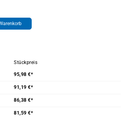
den gewünschten Wert ein oder benutze d
 Warenkorb
Stückpreis
95,98 €*
91,19 €*
86,38 €*
81,59 €*