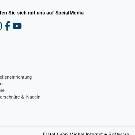
den Sie sich mit uns auf SocialMedia
elleneinrichtung
ro
one
terschnüre & -Nadeln
Erstellt von
Michel Internet + Software