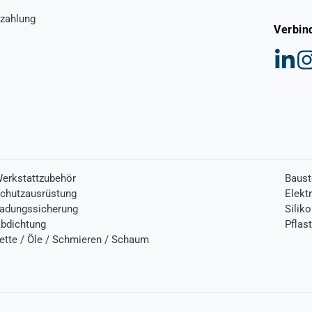
zahlung
Verbin
erkstattzubehör
Baust
chutzausrüstung
Elekt
adungssicherung
Silik
bdichtung
Pflas
ette / Öle / Schmieren / Schaum