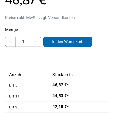
Preise exkl. MwSt. zzgl. Versandkosten
Produkt Anzahl: Gib den gewünschten Wert
In den Warenkorb
Anzahl
Stückpreis
46,87 €*
Bis
5
44,53 €*
Bis
11
42,18 €*
Bis
23