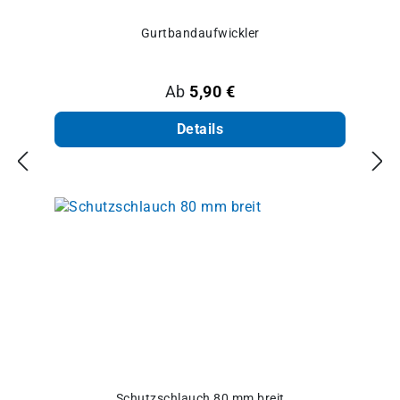
Gurtbandaufwickler
Regulärer Preis:
Ab
5,90 €
Details
Schutzschlauch 80 mm breit