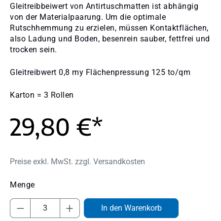
Gleitreibbeiwert von Antirtuschmatten ist abhängig
von der Materialpaarung. Um die optimale
Rutschhemmung zu erzielen, müssen Kontaktflächen,
also Ladung und Boden, besenrein sauber, fettfrei und
trocken sein.
Gleitreibwert 0,8 my Flächenpressung 125 to/qm
Karton = 3 Rollen
29,80 €*
Preise exkl. MwSt. zzgl. Versandkosten
Produkt Anzahl: Gib den gewünschten Wert
In den Warenkorb