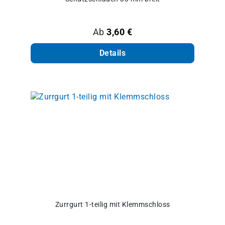
Regulärer Preis:
Ab
3,60 €
Details
Zurrgurt 1-teilig mit Klemmschloss