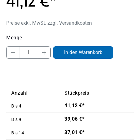
41,12 €*
Preise exkl. MwSt. zzgl. Versandkosten
Produkt Anzahl: Gib den gewünschten Wert
In den Warenkorb
Anzahl
Stückpreis
41,12 €*
Bis
4
39,06 €*
Bis
9
37,01 €*
Bis
14