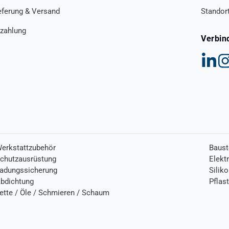
eferung & Versand
Standor
zahlung
Verbin
erkstattzubehör
Baust
chutzausrüstung
Elekt
adungssicherung
Silik
bdichtung
Pflas
ette / Öle / Schmieren / Schaum