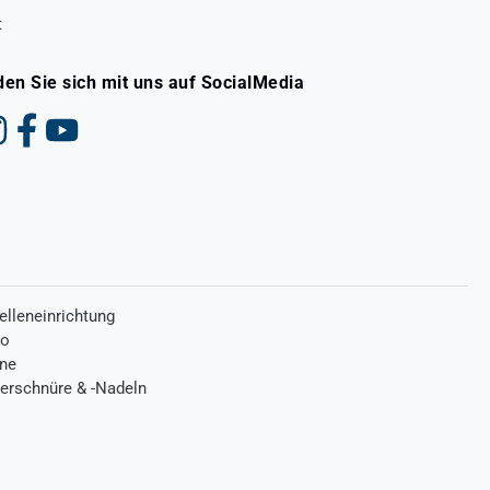
t
den Sie sich mit uns auf SocialMedia
elleneinrichtung
ro
one
terschnüre & -Nadeln