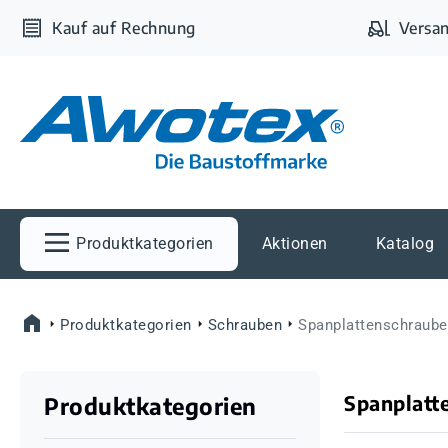
m Hauptinhalt springen
Zur Suche springen
Zur Hauptnavigation springen
Kauf auf Rechnung
Versan
Produktkategorien
Aktionen
Katalog
Produktkategorien
Schrauben
Spanplattenschraube
Spanplatt
Produktkategorien